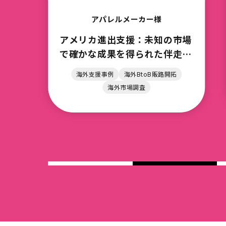
美容品メーカー様
市場
ドイツ進出支援：伴走支援で感
走支
じた安心と越境EC展開の成功
拓
海外支援事例
海外BtoB販路開拓
海外市場調査
海外法規制調査