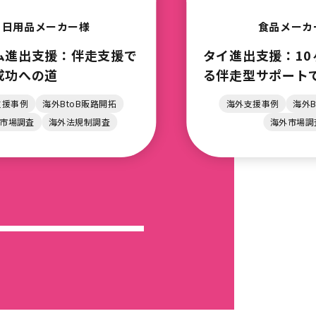
食品メーカー様
食品メー
出支援：10ヶ月にわた
フランス進出支
走型サポートで実現した販
ら現地ネットワ
大とマーケティング強化
包括サポート
外支援事例
海外BtoB販路開拓
海外支援事例
海
海外市場調査
海外市場