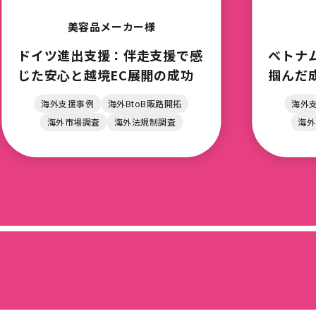
日用品メーカー様
ベトナム進出支援：伴走支援で
タイ進
掴んだ成功への道
る伴
路拡
海外支援事例
海外BtoB販路開拓
海
海外市場調査
海外法規制調査