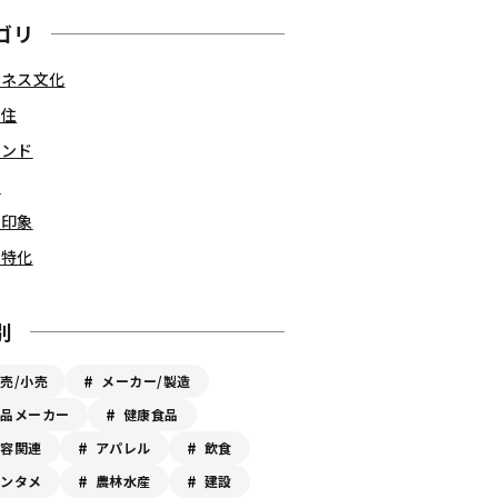
ゴリ
ジネス文化
食住
レンド
務
日印象
界特化
別
売/小売
メーカー/製造
食品メーカー
健康食品
美容関連
アパレル
飲食
エンタメ
農林水産
建設