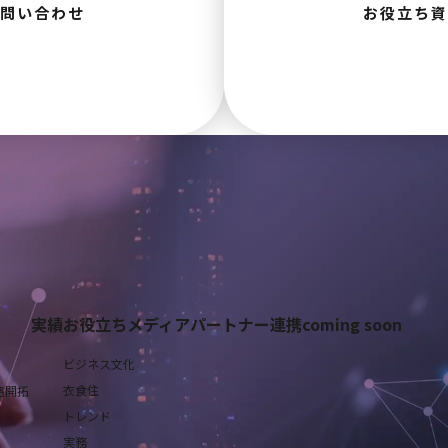
お問い合わせ
お役立ち資
実績
お役立ちメディア
パートナー連携
coming soon
ビジネス文化
衣食住
路開拓
トレンド
査
実務
業