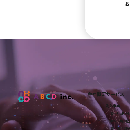
会社概要
サービス
海外事業
海外BtoB販
海外市場調
海外店舗開