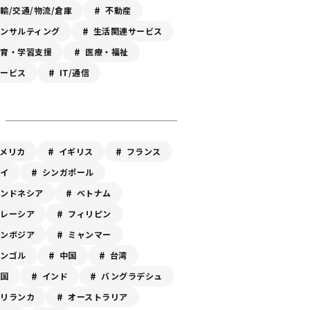
輸/交通/物流/倉庫
不動産
コンサルティング
生活関連サービス
教育・学習支援
医療・福祉
サービス
IT/通信
アメリカ
イギリス
フランス
タイ
シンガポール
インドネシア
ベトナム
マレーシア
フィリピン
カンボジア
ミャンマー
モンゴル
中国
台湾
韓国
インド
バングラデシュ
スリランカ
オーストラリア