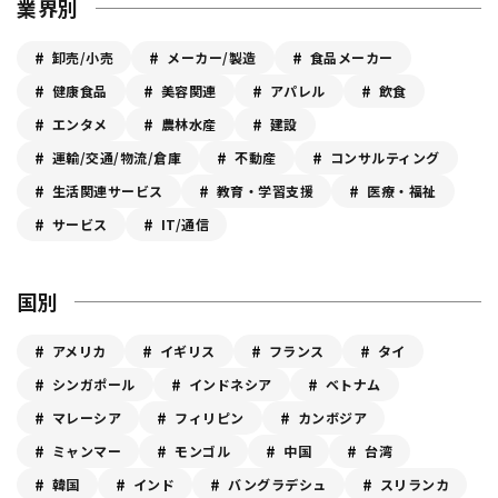
業界別
卸売/小売
メーカー/製造
食品メーカー
健康食品
美容関連
アパレル
飲食
エンタメ
農林水産
建設
運輸/交通/物流/倉庫
不動産
コンサルティング
生活関連サービス
教育・学習支援
医療・福祉
サービス
IT/通信
国別
アメリカ
イギリス
フランス
タイ
シンガポール
インドネシア
ベトナム
マレーシア
フィリピン
カンボジア
ミャンマー
モンゴル
中国
台湾
韓国
インド
バングラデシュ
スリランカ