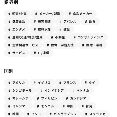
業界別
卸売/小売
メーカー/製造
食品メーカー
健康食品
美容関連
アパレル
飲食
エンタメ
農林水産
建設
運輸/交通/物流/倉庫
不動産
コンサルティング
生活関連サービス
教育・学習支援
医療・福祉
サービス
IT/通信
国別
アメリカ
イギリス
フランス
タイ
シンガポール
インドネシア
ベトナム
マレーシア
フィリピン
カンボジア
ミャンマー
モンゴル
中国
台湾
韓国
インド
バングラデシュ
スリランカ