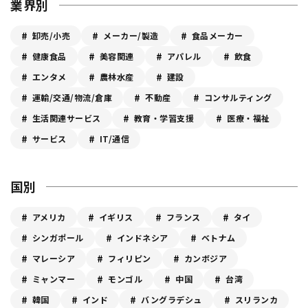
業界別
卸売/小売
メーカー/製造
食品メーカー
健康食品
美容関連
アパレル
飲食
エンタメ
農林水産
建設
運輸/交通/物流/倉庫
不動産
コンサルティング
生活関連サービス
教育・学習支援
医療・福祉
サービス
IT/通信
国別
アメリカ
イギリス
フランス
タイ
シンガポール
インドネシア
ベトナム
マレーシア
フィリピン
カンボジア
ミャンマー
モンゴル
中国
台湾
韓国
インド
バングラデシュ
スリランカ