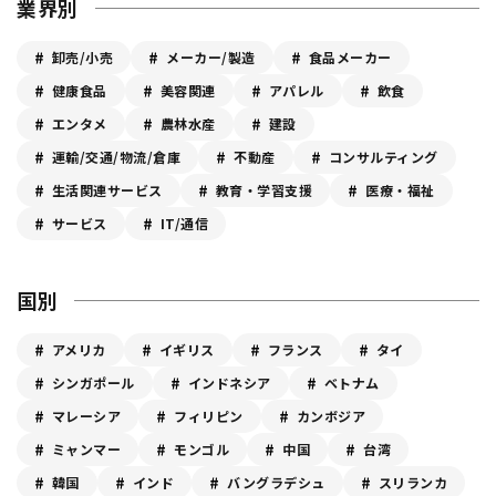
業界別
卸売/小売
メーカー/製造
食品メーカー
健康食品
美容関連
アパレル
飲食
エンタメ
農林水産
建設
運輸/交通/物流/倉庫
不動産
コンサルティング
生活関連サービス
教育・学習支援
医療・福祉
サービス
IT/通信
国別
アメリカ
イギリス
フランス
タイ
シンガポール
インドネシア
ベトナム
マレーシア
フィリピン
カンボジア
ミャンマー
モンゴル
中国
台湾
韓国
インド
バングラデシュ
スリランカ