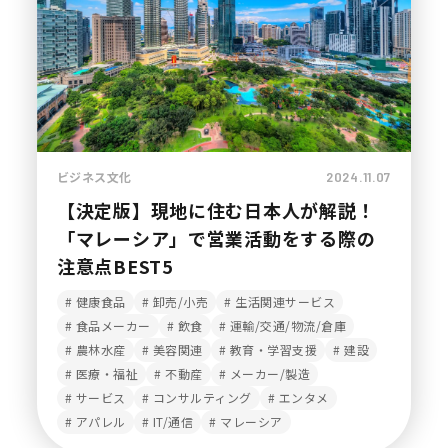
ビジネス文化
2024.11.07
【決定版】現地に住む日本人が解説！
「マレーシア」で営業活動をする際の
注意点BEST5
健康食品
卸売/小売
生活関連サービス
食品メーカー
飲食
運輸/交通/物流/倉庫
農林水産
美容関連
教育・学習支援
建設
医療・福祉
不動産
メーカー/製造
サービス
コンサルティング
エンタメ
アパレル
IT/通信
マレーシア