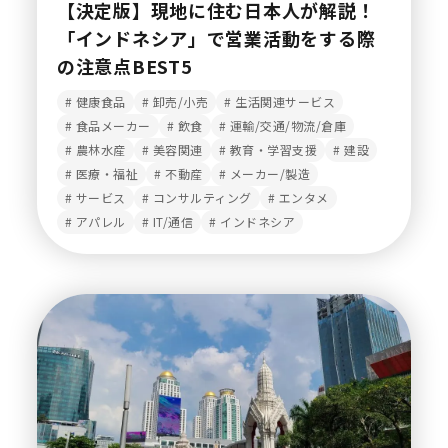
【決定版】現地に住む日本人が解説！
「インドネシア」で営業活動をする際
の注意点BEST5
健康食品
卸売/小売
生活関連サービス
食品メーカー
飲食
運輸/交通/物流/倉庫
農林水産
美容関連
教育・学習支援
建設
医療・福祉
不動産
メーカー/製造
サービス
コンサルティング
エンタメ
アパレル
IT/通信
インドネシア