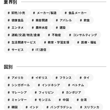
業界別
卸売/小売
メーカー/製造
食品メーカー
健康食品
美容関連
アパレル
飲食
エンタメ
農林水産
建設
運輸/交通/物流/倉庫
不動産
コンサルティング
生活関連サービス
教育・学習支援
医療・福祉
サービス
IT/通信
国別
アメリカ
イギリス
フランス
タイ
シンガポール
インドネシア
ベトナム
マレーシア
フィリピン
カンボジア
ミャンマー
モンゴル
中国
台湾
韓国
インド
バングラデシュ
スリランカ